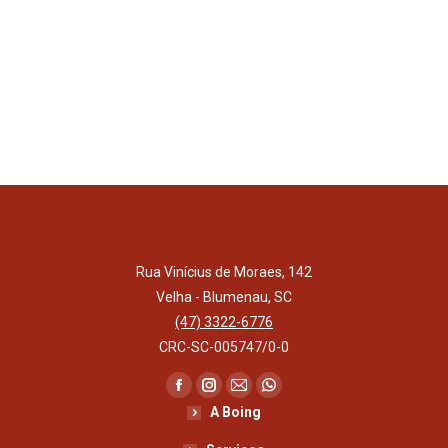
Rua Vinícius de Moraes, 142
Velha - Blumenau, SC
(47) 3322-6776
CRC-SC-005747/0-0
Encontre-nos em:
Facebook
Instagram
Mail
Whatsapp
A Boing
page
page
page
page