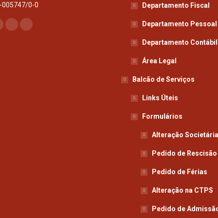
-005747/0-0
Departamento Fiscal
e-nos em:
Departamento Pessoal
book
nstagram
Mail
Whatsapp
Departamento Contábil
page
page
page
s
opens
opens
opens
Área Legal
n
in
in
Balcão de Serviços
new
new
new
ow
window
window
window
Links Úteis
Formulários
Alteração Societári
Pedido de Rescisão
Pedido de Férias
Alteração na CTPS
Pedido de Admissã