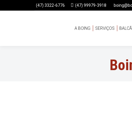
(47) 3322-6776
(47) 99979-3918
boing@bo
A BOING
SERVIÇOS
BALCÃ
Boi