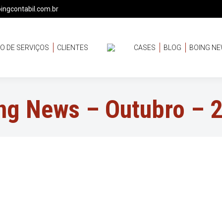
ingcontabil.com.br
O DE SERVIÇOS
CLIENTES
CASES
BLOG
BOING N
ng News – Outubro – 