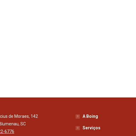
ícius de Moraes, 142
A Boing
 Blumenau, SC
Serviços
22-6776