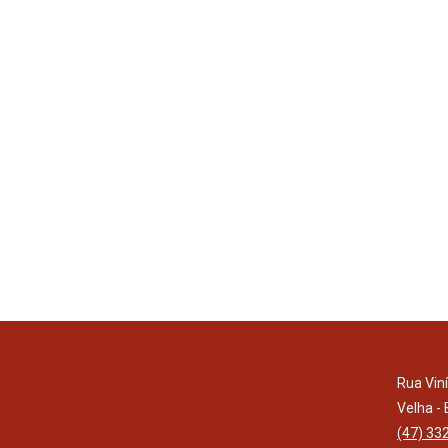
Rua Vin
Velha -
(47) 33