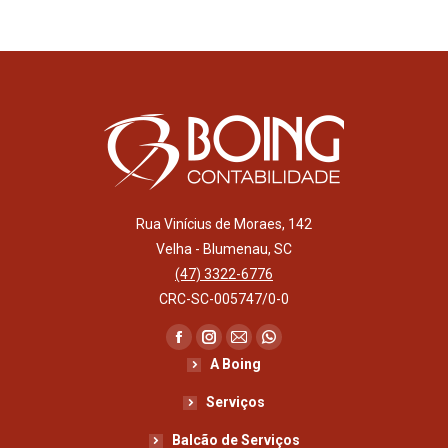
Rua Vinícius de Moraes, 142
Velha - Blumenau, SC
(47) 3322-6776
CRC-SC-005747/0-0
Encontre-nos em:
Facebook
Instagram
Mail
Whatsapp
A Boing
page
page
page
page
opens
opens
opens
opens
Serviços
in
in
in
in
Balcão de Serviços