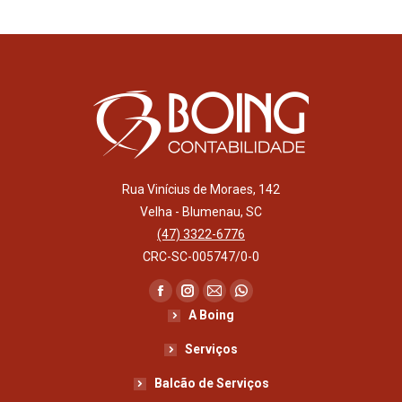
Rua Vinícius de Moraes, 142
Velha - Blumenau, SC
(47) 3322-6776
CRC-SC-005747/0-0
Encontre-nos em:
Facebook
Instagram
Mail
Whatsapp
A Boing
page
page
page
page
opens
opens
opens
opens
Serviços
in
in
in
in
Balcão de Serviços
new
new
new
new