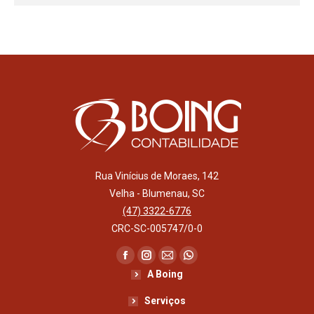
Rua Vinícius de Moraes, 142
Velha - Blumenau, SC
(47) 3322-6776
CRC-SC-005747/0-0
Encontre-nos em:
Facebook
Instagram
Mail
Whatsapp
A Boing
page
page
page
page
opens
opens
opens
opens
Serviços