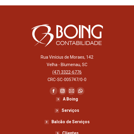
Rua Vinícius de Moraes, 142
Velha - Blumenau, SC
(47) 3322-6776
CRC-SC-005747/0-0
Encontre-nos em:
Facebook
Instagram
Mail
Whatsapp
A Boing
page
page
page
page
opens
opens
opens
opens
Serviços
in
in
in
in
Balcão de Serviços
new
new
new
new
Clientes
window
window
window
window