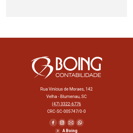
Rua Vinícius de Moraes, 142
Velha - Blumenau, SC
(47) 3322-6776
CRC-SC-005747/0-0
Encontre-nos em:
Facebook
Instagram
Mail
Whatsapp
A Boing