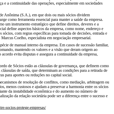
ança e a continuidade das operações, especialmente em sociedades
ade Anônima (S.A.), em que dois ou mais sócios dividem
 surge como ferramenta essencial para manter a saúde da empresa.
 um instrumento estratégico que define direitos, deveres e a
ocial define aspectos básicos da empresa, como nome, endereço e
os sócios, com regras específicas para tomada de decisões, entrada e
do Marcus Coelho, especialista em negociação empresarial.
pécie de manual interno da empresa. Em casos de sucessão familiar,
 comando, mantendo os valores e a visão que deram origem ao
 acordo evita disputas e assegura a continuidade da empresa,
ordo de Sócios estão as cláusulas de governança, que definem como
 cláusulas de saída, que determinam as condições para a retirada de
ras para aportes ou reduções no capital social.
mecanismos de resolução de conflitos, como mediação, arbitragem ou
dos, menos custosos e ajudam a preservar a harmonia entre os sócios
“Diante da instabilidade econômica e do aumento no número de
lização da relação societária pode ser a diferença entre o sucesso e
ntre-socios-protege-empresas/