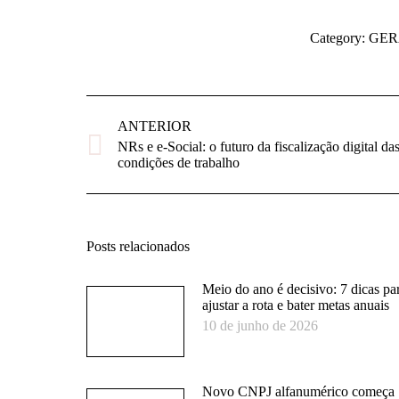
Category:
GER
Navegação
de
ANTERIOR
post:
NRs e e-Social: o futuro da fiscalização digital da
Post
condições de trabalho
anterior:
Posts relacionados
Meio do ano é decisivo: 7 dicas pa
ajustar a rota e bater metas anuais
10 de junho de 2026
Novo CNPJ alfanumérico começa