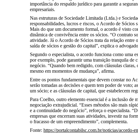
importância do respaldo jurídico para garantir a segur
empresariais.
Nas estruturas de Sociedade Limitada (Ltda.) e Socied
responsabilidades, lucros e riscos, o Acordo de Sócios
Mais do que um documento formal, o acordo é visto como
dinâmica de convivência entre os sócios. “O contrato s
atividade. Já o Acordo de Sócios trata da relação entre 
saída de sócios e gestão do capital”, explica o advoga
Segundo o especialista, o acordo funciona como uma es
por exemplo, pode garantir uma transição tranquila de
negócio. “Quando bem redigido, com cláusulas claras, o
mesmo em momentos de mudança”, afirma.
Entre os pontos fundamentais que devem constar no Ac
serão tomadas as decisões e quem tem poder de voto; as
um sócio; e as cláusulas de capital, que estabelecem reg
Para Coelho, outro elemento essencial é a inclusão de 
negociação extrajudicial. “Esses métodos são mais rápi
e a continuidade do negócio”, reforça o especialista. 
empresas que encerram suas atividades, investir na forma
o fracasso de um empreendimento”, complementa.
Fonte:
https://portalcontabilsc.com.br/noticias/acordo-e