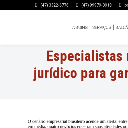
(47) 3322-6776
(47) 99979-3918
b
A BOING
SERVIÇOS
BALCÃ
Especialistas
jurídico para ga
O cenário empresarial brasileiro acende um alerta: ent
em média, quatro negócios encerram suas atividades por