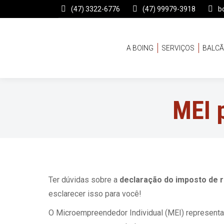
(47) 3322-6776
(47) 99979-3918
b
A BOING
SERVIÇOS
BALCÃ
MEI 
Ter dúvidas sobre a
declaração do imposto de 
esclarecer isso para você!
O Microempreendedor Individual (MEI) representa 