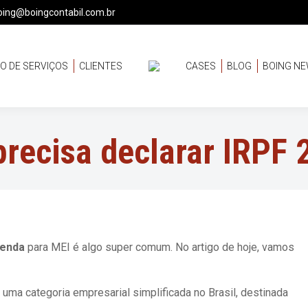
oing@boingcontabil.com.br
O DE SERVIÇOS
CLIENTES
CASES
BLOG
BOING N
precisa declarar IRPF 
renda
para MEI é algo super comum. No artigo de hoje, vamos
uma categoria empresarial simplificada no Brasil, destinada