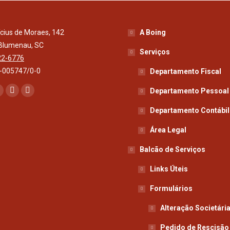
ícius de Moraes, 142
A Boing
 Blumenau, SC
Serviços
22-6776
-005747/0-0
Departamento Fiscal
e-nos em:
Departamento Pessoal
book
nstagram
Mail
Whatsapp
page
page
page
Departamento Contábil
s
opens
opens
opens
Área Legal
n
in
in
Balcão de Serviços
new
new
new
ow
window
window
window
Links Úteis
Formulários
Alteração Societári
Pedido de Rescisão