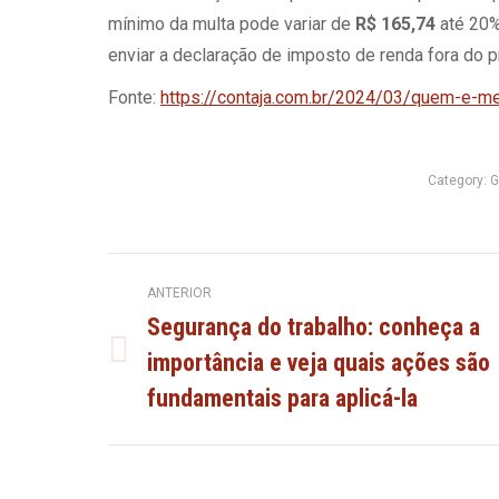
mínimo da multa pode variar de
R$ 165,74
até 20%
enviar a declaração de imposto de renda fora do p
Fonte:
https://contaja.com.br/2024/03/quem-e-me
Category:
G
Navegação
ANTERIOR
Segurança do trabalho: conheça a
de
importância e veja quais ações são
Post
anterior:
fundamentais para aplicá-la
post: