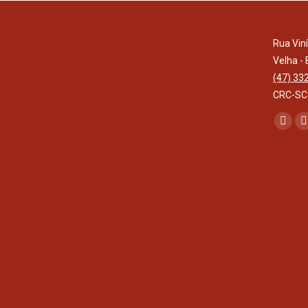
Rua Vin
Velha -
(47) 33
CRC-SC
Encontr
Face
I
page
open
in
i
new
wind