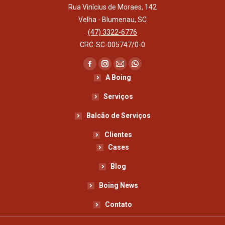
Rua Vinícius de Moraes, 142
Velha - Blumenau, SC
(47) 3322-6776
CRC-SC-005747/0-0
Encontre-nos em:
Facebook
Instagram
Mail
Whatsapp
A Boing
page
page
page
page
opens
opens
opens
opens
Serviços
in
in
in
in
Balcão de Serviços
new
new
new
new
Clientes
window
window
window
window
Cases
Blog
Boing News
Contato