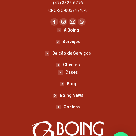
(47) 3322-6776
CRC-SC-005747/0-0
Encontre-nos em:
Facebook
Instagram
Mail
Whatsapp
A Boing
page
page
page
page
opens
opens
opens
opens
Serviços
in
in
in
in
Balcão de Serviços
new
new
new
new
Clientes
window
window
window
window
Cases
Blog
Boing News
Contato