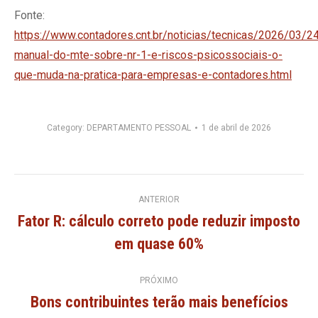
Fonte:
https://www.contadores.cnt.br/noticias/tecnicas/2026/03/2
manual-do-mte-sobre-nr-1-e-riscos-psicossociais-o-
que-muda-na-pratica-para-empresas-e-contadores.html
Category:
DEPARTAMENTO PESSOAL
1 de abril de 2026
Navegação
ANTERIOR
Fator R: cálculo correto pode reduzir imposto
de
Post
em quase 60%
anterior:
post:
PRÓXIMO
Bons contribuintes terão mais benefícios
Próximo