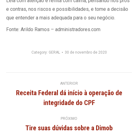
Leia com atenção e reflita com calma, pensando nos prós
e contras, nos riscos e possibilidades, e tome a decisão
que entender a mais adequada para o seu negócio.
Fonte: Arildo Ramos – administradores.com
Category:
GERAL
30 de novembro de 2020
Navegação
ANTERIOR
Receita Federal dá início à operação de
de
Post
integridade do CPF
anterior:
post:
PRÓXIMO
Tire suas dúvidas sobre a Dimob
Próximo
post: