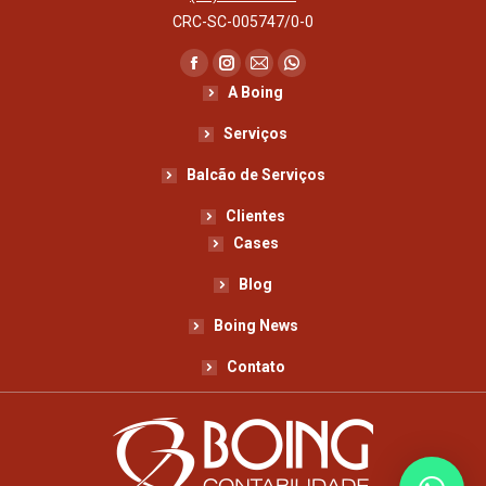
CRC-SC-005747/0-0
Encontre-nos em:
Facebook
Instagram
Mail
Whatsapp
A Boing
page
page
page
page
opens
opens
opens
opens
Serviços
in
in
in
in
Balcão de Serviços
new
new
new
new
Clientes
window
window
window
window
Cases
Blog
Boing News
Contato