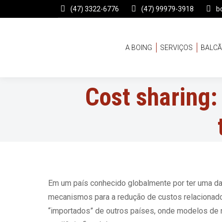
(47) 3322-6776
(47) 99979-3918
b
A BOING
SERVIÇOS
BALCÃ
Cost sharing:
Em um país conhecido globalmente por ter uma da
mecanismos para a redução de custos relacionados
“importados” de outros países, onde modelos de 