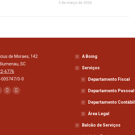
3 de março de 2026
ícius de Moraes, 142
A Boing
 Blumenau, SC
Serviços
22-6776
-005747/0-0
Departamento Fiscal
e-nos em:
Departamento Pessoal
book
nstagram
Mail
Whatsapp
page
page
page
Departamento Contábil
s
opens
opens
opens
Área Legal
n
in
in
Balcão de Serviços
new
new
new
ow
window
window
window