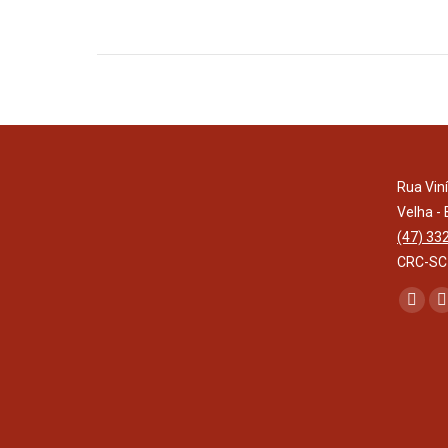
Rua Vin
Velha -
(47) 33
CRC-SC
Encontr
Face
I
page
open
in
i
new
wind