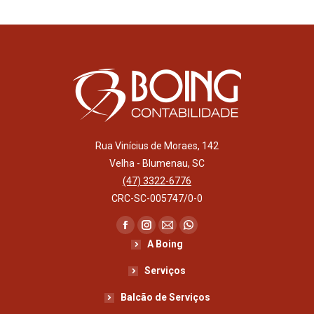
Rua Vinícius de Moraes, 142
Velha - Blumenau, SC
(47) 3322-6776
CRC-SC-005747/0-0
Encontre-nos em:
Facebook
Instagram
Mail
Whatsapp
A Boing
page
page
page
page
opens
opens
opens
opens
Serviços
in
in
in
in
Balcão de Serviços
new
new
new
new