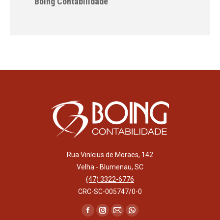
Boing Contabilidade
Rua Vinícius de Moraes, 142
Velha - Blumenau, SC
(47) 3322-6776
CRC-SC-005747/0-0
Encontre-nos em:
Facebook
Instagram
Mail
Whatsapp