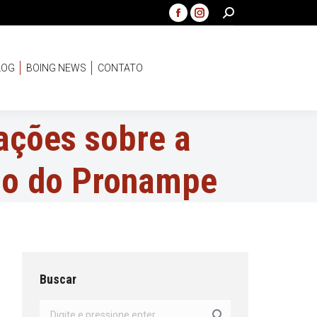
Search:
Facebook
Instagram
page
page
opens
opens
LOG
BOING NEWS
CONTATO
in
in
new
new
window
window
ações sobre a
io do Pronampe
Buscar
Search: