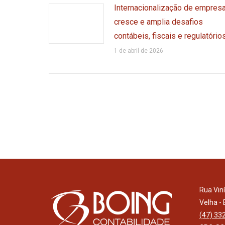
Internacionalização de empres
cresce e amplia desafios
contábeis, fiscais e regulatório
1 de abril de 2026
Rua Vin
Velha -
(47) 33