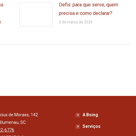
as
Defis: para que serve, quem
precisa e como declarar?
s
3 de março de 2026
ícius de Moraes, 142
A Boing
 Blumenau, SC
Serviços
22-6776