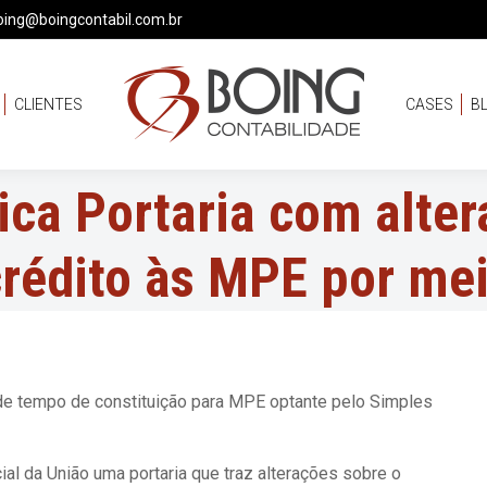
oing@boingcontabil.com.br
CLIENTES
CASES
B
ica Portaria com alter
crédito às MPE por me
 de tempo de constituição para MPE optante pelo Simples
cial da União uma portaria que traz alterações sobre o