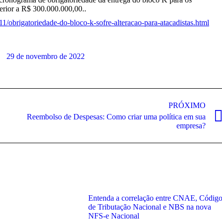
perior a R$ 300.000.000,00..
11/obrigatoriedade-do-bloco-k-sofre-alteracao-para-atacadistas.html
29 de novembro de 2022
PRÓXIMO
Reembolso de Despesas: Como criar uma política em sua
Próximo
empresa?
post:
Entenda a correlação entre CNAE, Códig
de Tributação Nacional e NBS na nova
NFS-e Nacional