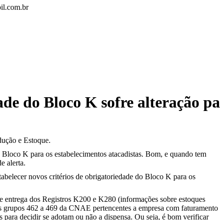
il.com.br
de do Bloco K sofre alteração pa
dução e Estoque.
Bloco K para os estabelecimentos atacadistas. Bom, e quando tem
e alerta.
tabelecer novos critérios de obrigatoriedade do Bloco K para os
, de entrega dos Registros K200 e K280 (informações sobre estoques
s nos grupos 462 a 469 da CNAE pertencentes a empresa com faturamento
s para decidir se adotam ou não a dispensa. Ou seja, é bom verificar