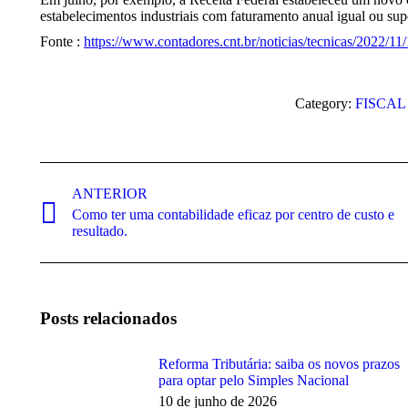
estabelecimentos industriais com faturamento anual igual ou su
Fonte :
https://www.contadores.cnt.br/noticias/tecnicas/2022/11/
Category:
FISCAL
Navegação
de
ANTERIOR
Como ter uma contabilidade eficaz por centro de custo e
post:
Post
resultado.
anterior:
Posts relacionados
Reforma Tributária: saiba os novos prazos
para optar pelo Simples Nacional
10 de junho de 2026