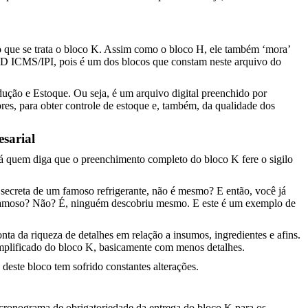
 que se trata o bloco K. Assim como o bloco H, ele também ‘mora’
EFD ICMS/IPI, pois é um dos blocos que constam neste arquivo do
dução e Estoque. Ou seja, é um arquivo digital preenchido por
ores, para obter controle de estoque e, também, da qualidade dos
esarial
há quem diga que o preenchimento completo do bloco K fere o sigilo
a secreta de um famoso refrigerante, não é mesmo? E então, você já
o famoso? Não? É, ninguém descobriu mesmo. E este é um exemplo de
onta da riqueza de detalhes em relação a insumos, ingredientes e afins.
mplificado do bloco K, basicamente com menos detalhes.
deste bloco tem sofrido constantes alterações.
cronograma de obrigatoriedade da entrega do bloco K para os