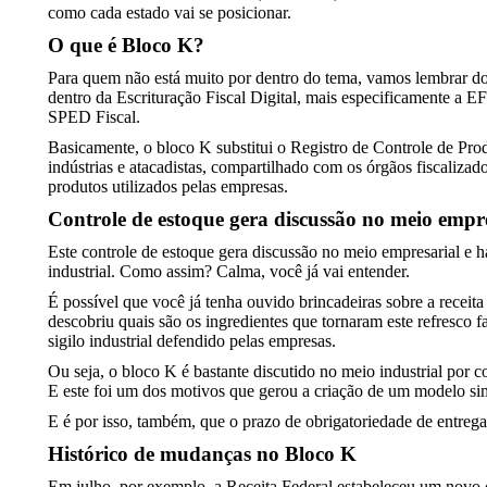
como cada estado vai se posicionar.
O que é Bloco K?
Para quem não está muito por dentro do tema, vamos lembrar do
dentro da Escrituração Fiscal Digital, mais especificamente a 
SPED Fiscal.
Basicamente, o bloco K substitui o Registro de Controle de Pro
indústrias e atacadistas, compartilhado com os órgãos fiscalizad
produtos utilizados pelas empresas.
Controle de estoque gera discussão no meio empr
Este controle de estoque gera discussão no meio empresarial e 
industrial. Como assim? Calma, você já vai entender.
É possível que você já tenha ouvido brincadeiras sobre a receit
descobriu quais são os ingredientes que tornaram este refresc
sigilo industrial defendido pelas empresas.
Ou seja, o bloco K é bastante discutido no meio industrial por c
E este foi um dos motivos que gerou a criação de um modelo si
E é por isso, também, que o prazo de obrigatoriedade de entrega 
Histórico de mudanças no Bloco K
Em julho, por exemplo, a Receita Federal estabeleceu um novo 