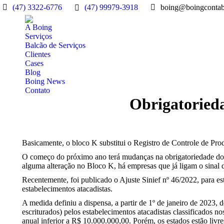
(47) 3322-6776
(47) 99979-3918
boing@boingcontab
A Boing
Serviços
Balcão de Serviços
Clientes
Cases
Blog
Boing News
Contato
Obrigatorieda
Basicamente, o bloco K substitui o Registro de Controle de Pro
O começo do próximo ano terá mudanças na obrigatoriedade do 
alguma alteração no Bloco K, há empresas que já ligam o sinal d
Recentemente, foi publicado o Ajuste Sinief nº 46/2022, para es
estabelecimentos atacadistas.
A medida definiu a dispensa, a partir de 1º de janeiro de 2023
escriturados) pelos estabelecimentos atacadistas classificado
anual inferior a R$ 10.000.000,00. Porém, os estados estão livre