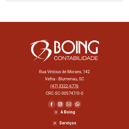
Rua Vinícius de Moraes, 142
Velha - Blumenau, SC
(47) 3322-6776
CRC-SC-005747/0-0
Encontre-nos em:
Facebook
Instagram
Mail
Whatsapp
A Boing
page
page
page
page
opens
opens
opens
opens
Serviços