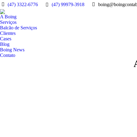
(47) 3322-6776
(47) 99979-3918
boing@boingcontab
A Boing
Serviços
Balcão de Serviços
Clientes
Cases
Blog
Boing News
Contato