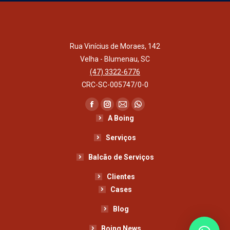
Rua Vinícius de Moraes, 142
Velha - Blumenau, SC
(47) 3322-6776
CRC-SC-005747/0-0
Encontre-nos em:
Facebook
Instagram
Mail
Whatsapp
A Boing
page
page
page
page
opens
opens
opens
opens
Serviços
in
in
in
in
Balcão de Serviços
new
new
new
new
Clientes
window
window
window
window
Cases
Blog
Boing News