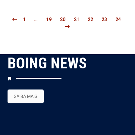
1
…
19
20
21
22
23
24
BOING NEWS
SAIBA MAIS